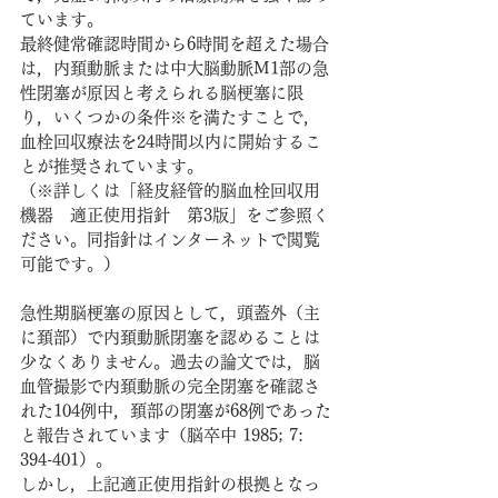
ています。
最終健常確認時間から6時間を超えた場合
は，内頚動脈または中大脳動脈M1部の急
性閉塞が原因と考えられる脳梗塞に限
り，いくつかの条件※を満たすことで，
血栓回収療法を24時間以内に開始するこ
とが推奨されています。
（※詳しくは「経皮経管的脳血栓回収用
機器　適正使用指針　第3版」をご参照く
ださい。同指針はインターネットで閲覧
可能です。）
急性期脳梗塞の原因として，頭蓋外（主
に頚部）で内頚動脈閉塞を認めることは
少なくありません。過去の論文では，脳
血管撮影で内頚動脈の完全閉塞を確認さ
れた104例中，頚部の閉塞が68例であった
と報告されています（脳卒中 1985; 7: 
394-401）。
しかし，上記適正使用指針の根拠となっ