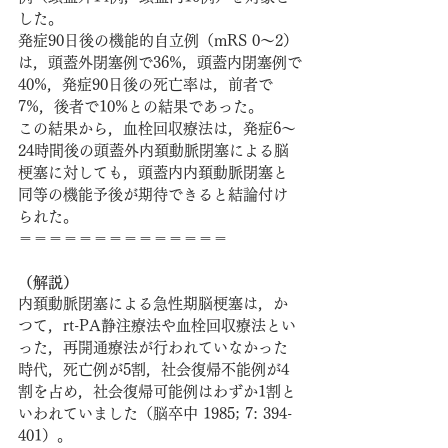
した。
発症90日後の機能的自立例（mRS 0～2）
は，頭蓋外閉塞例で36%，頭蓋内閉塞例で
40%，発症90日後の死亡率は，前者で
7%，後者で10%との結果であった。
この結果から，血栓回収療法は，発症6～
24時間後の頭蓋外内頚動脈閉塞による脳
梗塞に対しても，頭蓋内内頚動脈閉塞と
同等の機能予後が期待できると結論付け
られた。
＝＝＝＝＝＝＝＝＝＝＝＝＝＝
（解説）
内頚動脈閉塞による急性期脳梗塞は，か
つて，rt-PA静注療法や血栓回収療法とい
った，再開通療法が行われていなかった
時代，死亡例が5割，社会復帰不能例が4
割を占め，社会復帰可能例はわずか1割と
いわれていました（脳卒中 1985; 7: 394-
401）。