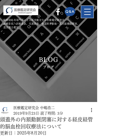
脳神経外科専門医による医学鑑定なら医療鑑定研究会
​医療事故、医療過誤、交通事故、後遺障害等級・高次脳機能障害、
遺言能力鑑定
BLOG
​ブログ
医療鑑定研究会 中嶋浩二
2019年9月23日
読了時間: 3分
頭蓋外の内頚動脈閉塞に対する経皮経管
的脳血栓回収療法について
更新日：
2025年8月20日