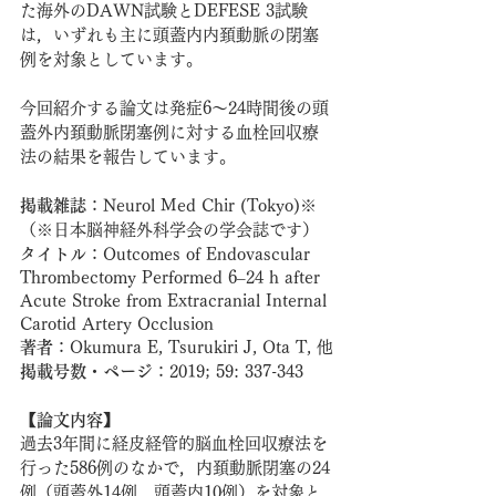
た海外のDAWN試験とDEFESE 3試験
は，いずれも主に頭蓋内内頚動脈の閉塞
例を対象としています。
今回紹介する論文は発症6～24時間後の頭
蓋外内頚動脈閉塞例に対する血栓回収療
法の結果を報告しています。
掲載雑誌
：Neurol Med Chir (Tokyo)※ 
（※日本脳神経外科学会の学会誌です）
タイトル
：Outcomes of Endovascular 
Thrombectomy Performed 6–24 h after 
Acute Stroke from Extracranial Internal 
Carotid Artery Occlusion
著者
：Okumura E, Tsurukiri J, Ota T, 他
掲載号数・ページ
：2019; 59: 337-343
【論文内容】
過去3年間に経皮経管的脳血栓回収療法を
行った586例のなかで，内頚動脈閉塞の24
例（頭蓋外14例，頭蓋内10例）を対象と