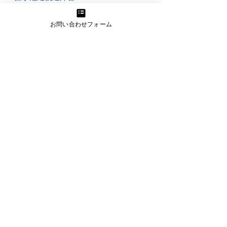
#医学鑑定医療事故
#医学鑑定交通事故
お問い合わせフォーム
脳梗塞
医学論文
すべて表示
関連記事