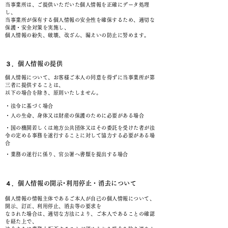
当事業所は、ご提供いただいた個人情報を正確にデータ処理
し、
当事業所が保有する個人情報の安全性を確保するため、適切な
保護・安全対策を実施し、
個人情報の紛失、破壊、改ざん、漏えいの防止に努めます。
３．個人情報の提供
個人情報について、お客様ご本人の同意を得ずに当事業所が第
三者に提供することは、
以下の場合を除き、原則いたしません。
・法令に基づく場合
・人の生命、身体又は財産の保護のために必要がある場合
・国の機関若しくは地方公共団体又はその委託を受けた者が法
令の定める事務を遂行することに対して協力する必要がある場
合
・業務の遂行に係り、官公署へ書類を提出する場合
４．個人情報の開示･利用停止・消去について
個人情報の情報主体であるご本人が自己の個人情報について、
開示、訂正、利用停止、消去等の要求を
なされた場合は、適切な方法により、ご本人であることの確認
を経た上で、