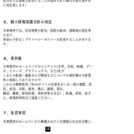
法令または業務上拒否することが認められた場合を除き速やか
に対応致します。
５．個人情報保護方針の改定
当事業所では、社会情勢の変化、技術の進歩、諸環境の変化等
に応じ、
事前の予告なくプライバシーポリシーを変更することがありま
す。
６．著作権
当事業所のホームページのコンテンツ(文章、写真、画像、デー
タ、イメージ、グラフィックス、など)及び
これらの配置・編集および構造などについての著作権は当事業
所に帰属しておりますので、
これらの無断使用（Webサイトの全部あるいは一部の複製、送
信、放送、出版、頒布、掲示、譲渡、貸与、
翻訳、翻案、使用許諾、再利用等を含む）、転載、変更、改ざ
ん、商業的利用はご遠慮ください。
７．免責事項
当事業所のホームページに掲載されている情報には万全を期し
ていますが、
法律の改正その他の原因により当事業所の情報を利用すること