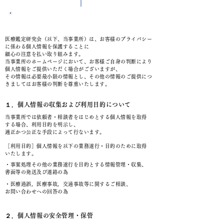
​​個人情報保護方針及びサイトポリシー
医療鑑定研究会（以下、当事業所）は、お客様のプライバシー
に係わる個人情報を保護することに
細心の注意を払い取り組みます。
当事業所のホームページにおいて、お客様ご自身の判断により
個人情報をご提供いただく場合がございますが、
その情報は必要最小限の情報とし、その他の情報のご提供につ
きましてはお客様の判断を尊重いたします。
１．個人情報の収集および利用目的について
当事業所では依頼者・相談者をはじめとする個人情報を取得
する場合、利用目的を明示し、
適正かつ公正な手段によって行ないます。
［利用目的］個人情報を以下の業務遂行・目的のために取得
いたします。
・事案処理その他の業務遂行を目的とする情報管理・収集、
書面等の発送及び連絡の為
・医療過誤，医療事故，交通事故等に関するご相談、
お問い合わせへの回答の為
２．個人情報の安全管理・保管