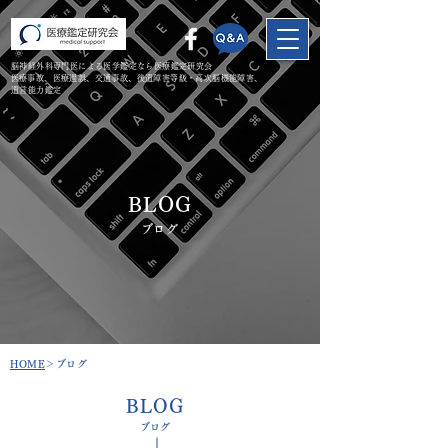
脳神経外科専門医による医学鑑定なら医療鑑定研究会
​医療事故、医療過誤、交通事故、後遺障害等級・高次脳機能障害、
遺言能力鑑定
BLOG
​ブログ
​HOME
＞ブログ
​BLOG
​ブログ