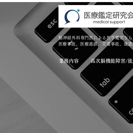
脳神経外科専門医による医学鑑定なら
​医療事故、医療過誤、交通事故、後
業務内容
高次脳機能障害/