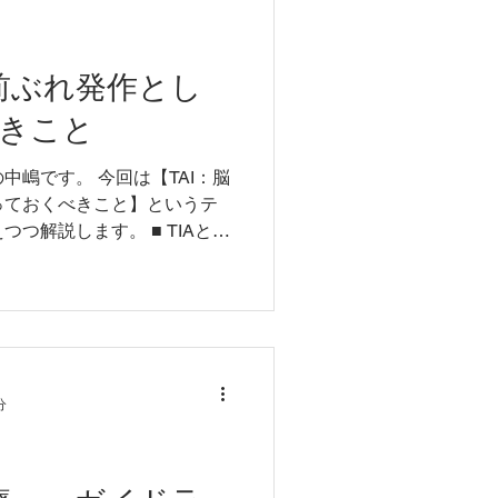
の前ぶれ発作とし
きこと
中嶋です。 今回は【TAI：脳
っておくべきこと】というテ
つ解説します。 ■ TIAと
IA）は、脳血管系の一時的な血
症状の発作です。...
分