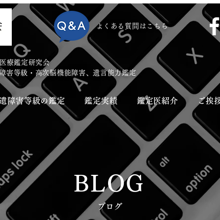
​よくある質問はこちら
医療鑑定研究会
遺障害等級・高次脳機能障害、遺言能力鑑定
後遺障害等級の鑑定
鑑定実績
鑑定医紹介
ご挨
BLOG
​ブログ