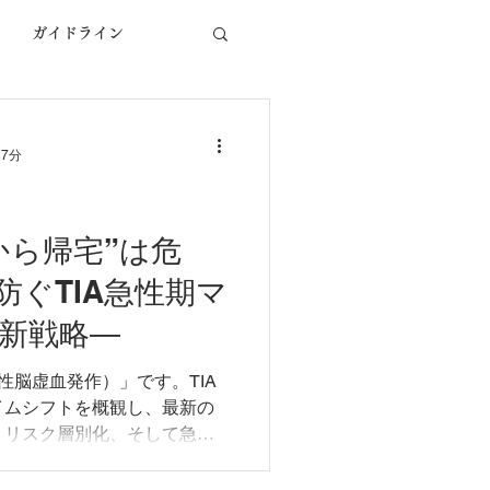
ガイドライン
意思能力
TIA
 7分
医学論文
から帰宅”は危
防ぐTIA急性期マ
新戦略―
性脳虚血発作）」です。TIA
イムシフトを概観し、最新の
、リスク層別化、そして急性
的見地から深く掘り下げて解