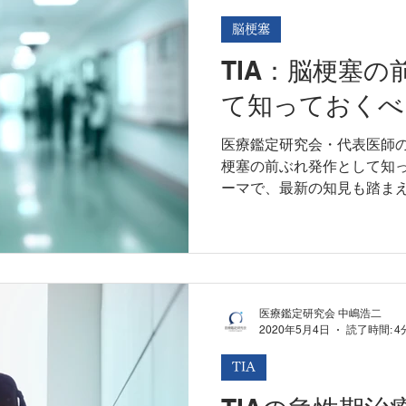
脳梗塞
TIA：脳梗塞
て知っておくべ
医療鑑定研究会・代表医師の
梗塞の前ぶれ発作として知
ーマで、最新の知見も踏まえつ
は？ 一過性脳虚血発作（T
流障害によって起こる神経学的
医療鑑定研究会 中嶋浩二
2020年5月4日
読了時間: 4
TIA