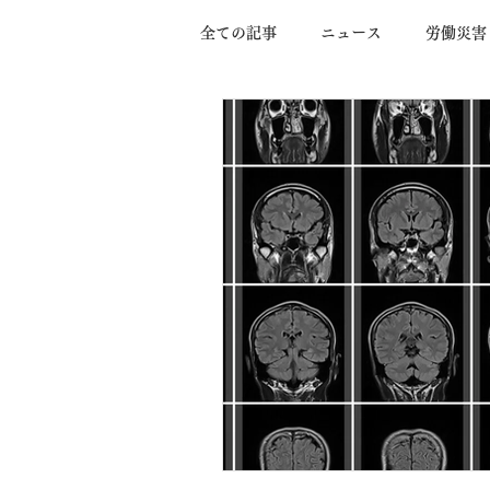
全ての記事
ニュース
労働災害
全身管理
脳出血
画像検
頭部外傷
脳梗塞
高次脳
神経内視鏡手術
遺言能力