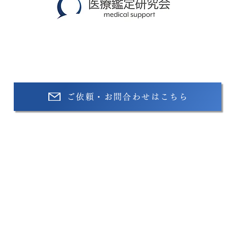
【運営会社】​合同会社医療鑑定研究会
​〒220-0012
神奈川県横浜市西区みなとみらい4丁目9番1-B1408号
ご依頼・お問合わせはこちら
TEL：045-662-8550
営業時間 / 平日9:00〜18:00
後遺障害等級の鑑定
鑑定実績
鑑定医紹介
ご挨
医療鑑定研究会 代表・医師 中嶋浩二 Koji Nakashima
​脳神経外科専門医による医学鑑定調査なら医療鑑定研究会
療事故、医療過誤、交通事故、後遺障害等級・高次脳機能障害、遺言