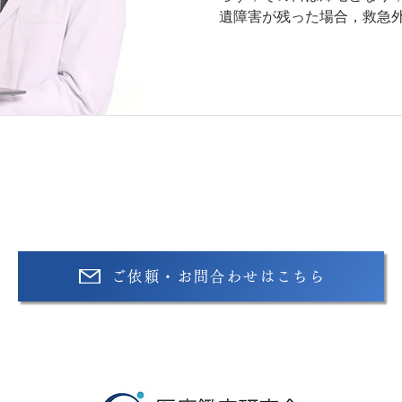
遺障害が残った場合，救急
であったのかどうかが問題となります。
虚血発作）は，従来，「24
脳，または網膜の虚血症状
た。しかし，2009年，米国心
協会 (ASA) はTIAの定
わない，局所的な脳，脊髄
生じる神経機能障害の一過性
した。 「急性期脳梗塞を
ったのには理由があります。
内に消失する局所的な脳の虚
の拡散強調画像で脳梗塞の
ったからです。あと，新しい
ご依頼・お問合わせはこちら
という文言が消えていますが
が乏しいためとされています。 さて，患者さん
からTIAが疑われる場合，