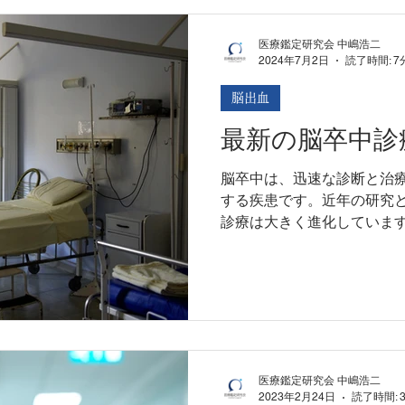
医療鑑定研究会 中嶋浩二
2024年7月2日
読了時間: 7
脳出血
最新の脳卒中診
脳卒中は、迅速な診断と治
する疾患です。近年の研究
診療は大きく進化していま
診療に関する知見をまとめ
医療鑑定研究会 中嶋浩二
2023年2月24日
読了時間: 