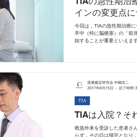
TIAの急性期
インの変更点に
今回は，TIAの急性期治療に
卒中（特に脳梗塞）の「前
始することが重要といえます
中治療ガイドライン2015 [追
れたので，その内容を具体
医療鑑定研究会 中嶋浩二
2017年8月15日
読了時間: 
TIA
TIAは入院？
救急外来を受診した患者さん
らず，その日は帰宅となり