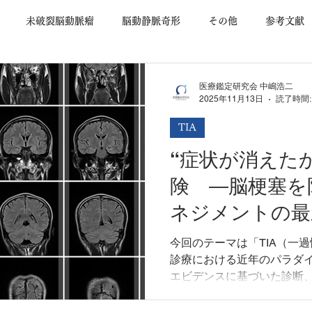
未破裂脳動脈瘤
脳動静脈奇形
その他
参考文献
査
低髄液圧症候群
手術合併症
交通事故
認知症
医療鑑定研究会 中嶋浩二
2025年11月13日
読了時間:
TIA
機能障害
くも膜下出血
基本事項
後遺障害等級
“症状が消えた
険 ―脳梗塞を
ネジメントの最
今回のテーマは「TIA（一過
診療における近年のパラダ
エビデンスに基づいた診断
期治療戦略について、専門
説いたします。