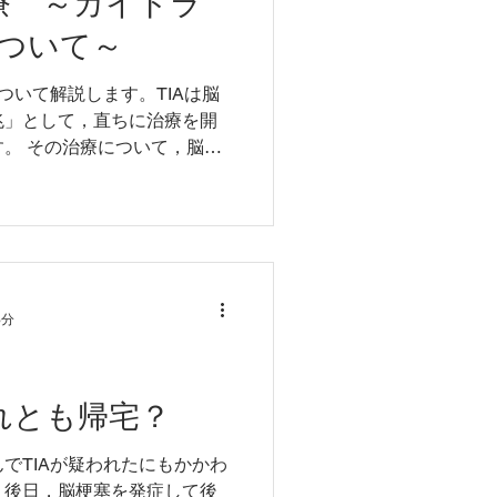
治療 ～ガイドラ
ついて～
ついて解説します。TIAは脳
兆」として，直ちに治療を開
。 その治療について，脳卒
補2019] では，変更が加えら
的に示します。
3分
それとも帰宅？
でTIAが疑われたにもかかわ
，後日，脳梗塞を発症して後