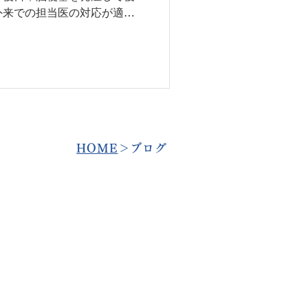
外来での担当医の対応が適切
 TIA（一過性脳
時間以内に消失する局所的な
のこと」と定義されてきまし
臓協会 (AHA) と米国脳卒中
義を変更し， 「急性期脳梗塞を伴
，または網膜の虚血によって
エピソードである」 としま
伴わない」という文言が加わ
​HOME
＞ブログ
 かつての定義「24時間以
血症状」では，約半数がMRI
所見が認められることがわか
定義では，「24時間以内」
，これも「24時間」の根拠
の症状
医師は患者さんを入院させた