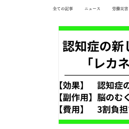
全ての記事
ニュース
労働災害
全身管理
脳出血
画像検
頭部外傷
脳梗塞
高次脳
神経内視鏡手術
遺言能力