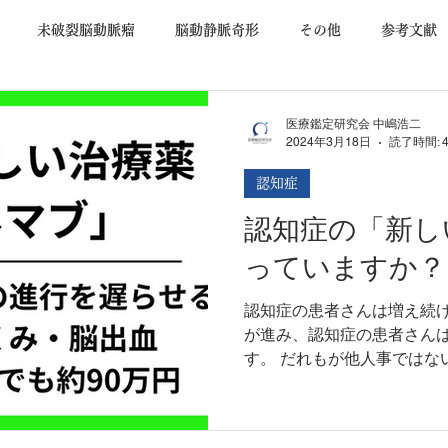
未破裂脳動脈瘤
脳動静脈奇形
その他
参考文献
査
低髄液圧症候群
手術合併症
交通事故
認知症
医療鑑定研究会 中嶋浩二
2024年3月18日
読了時間: 
認知症
機能障害
くも膜下出血
基本事項
後遺障害等級
認知症の「新し
っていますか？
認知症の患者さんは増え続け
が進み、認知症の患者さん
す。 だれもが他人事ではな
族、友人といった周りの人
と不安に思う人も少なくないで