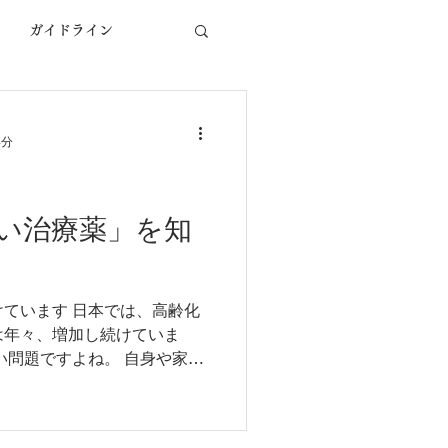
ガイドライン
意思能力
TIA
4分
医学論文
い治療薬」を知
ています 日本では、高齢化
は年々、増加し続けていま
い問題ですよね。 自身や家
が認知症になってしまったら
しょう。...