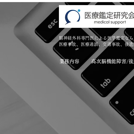
脳神経外科専門医による医学鑑定なら
​医療事故、医療過誤、交通事故、後
業務内容
高次脳機能障害/