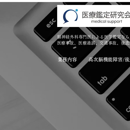
脳神経外科専門医による医学鑑定なら
​医療事故、医療過誤、交通事故、後
業務内容
高次脳機能障害/