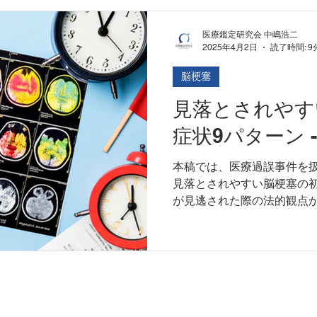
医療鑑定研究会 中嶋浩二
2025年4月2日
読了時間: 9
脳梗塞
見落とされやす
症状9パターン 
本稿では、医療過誤事件を
見落とされやすい脳梗塞の
が見逃された際の法的観点
します。