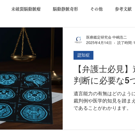
未破裂脳動脈瘤
脳動静脈奇形
その他
参考文献
査
低髄液圧症候群
手術合併症
交通事故
認知症
医療鑑定研究会 中嶋浩二
2025年4月14日
読了時間: 
認知症
機能障害
くも膜下出血
基本事項
後遺障害等級
【弁護士必見】
判断に必要な5
遺言能力の有無はどのよう
裁判例や医学的知見を踏ま
であることがわかります。