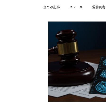
全ての記事
ニュース
労働災害
全身管理
脳出血
画像検
頭部外傷
脳梗塞
高次脳
神経内視鏡手術
遺言能力