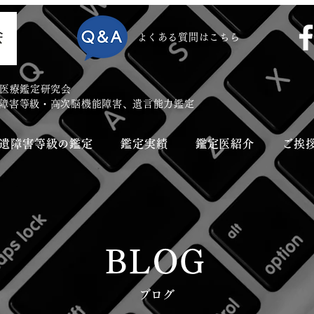
​よくある質問はこちら
医療鑑定研究会
遺障害等級・高次脳機能障害、遺言能力鑑定
後遺障害等級の鑑定
鑑定実績
鑑定医紹介
ご挨
BLOG
​ブログ