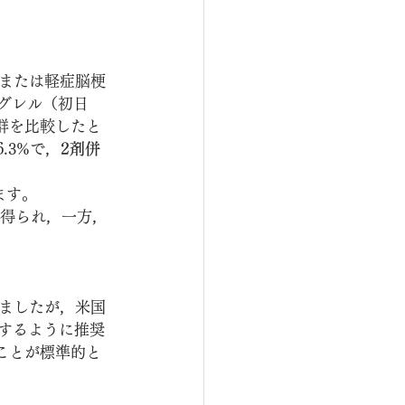
）または軽症脳梗
ドグレル（初日
単独群を比較したと
.3%で，
2剤併
ます。
得られ，一方，
。
ましたが，米国
とするように推奨
ることが標準的と