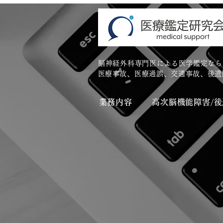
脳神経外科専門医による医学鑑定なら
​医療事故、医療過誤、交通事故、後
業務内容
高次脳機能障害/