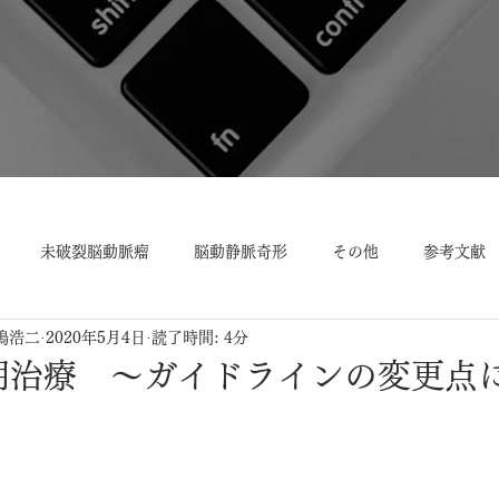
未破裂脳動脈瘤
脳動静脈奇形
その他
参考文献
嶋浩二
2020年5月4日
読了時間: 4分
査
低髄液圧症候群
手術合併症
交通事故
認知症
性期治療 ～ガイドラインの変更点
機能障害
くも膜下出血
基本事項
後遺障害等級
医