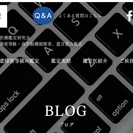
​よくある質問はこちら
医療鑑定研究会
遺障害等級・高次脳機能障害、遺言能力鑑定
後遺障害等級の鑑定
鑑定実績
鑑定医紹介
ご挨
BLOG
​ブログ