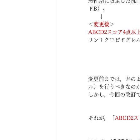
急性期に限定した抗
ドB）。
　　↓
＜
変更後
＞
ABCD2スコア4点以
リン＋クロピドグレ
変更前までは，どのよ
ル）を行うべきなの
しかし，今回の改訂
それが，「
ABCD2