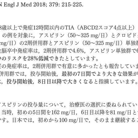
N Engl J Med 2018; 379: 215-225.
8歳以上で発症12時間以内のTIA（ABCD2スコア4点以上
下）の例を対象に，アスピリン（50～325 mg/日）とクロピ
75mg/日）の2剤併用群とアスピリン（50～325 mg/日）
性脳卒中発症率は，2剤併用群で4.6%，アスピリン単独群で6
のリスクを28%低減できた
としています。
症の発症率は，2剤併用群で有意に多かったとも報告してい
剤併用群では，投与開始後，
最初の7日間でより大きな効果
が
は，投与開始後，8日目以降で大きくなる
と指摘しています
アスピリンの投与量について，治療医の選択に委ねられてい
時，初めの5日間を162 mg/日，6日目以降を81 mg/日
す。日本では，初めから100 mg/日で，そのまま継続す