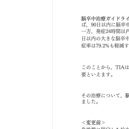
脳卒中治療ガイドライン2
ば，90日以内に脳卒
一方，発症24時間以
日以内の大きな脳卒中
症率は79.2%も軽
このことから，TIA
要といえます。
その治療について，
脳
ました。
＜
変更前
＞