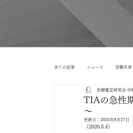
​HOME
＞
ブログ
＞ブログ記事
全ての記事
ニュース
労働災害
医療鑑定研究会 中
全身管理
脳出血
画像検
TIAの急
～
頭部外傷
脳梗塞
高次脳
更新日：
2025年8月27日
（2020.5.4）