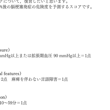
コアについて，復習したいと思います。
TIA後の脳梗塞発症の危険度を予測するスコアです。
sure）
mmHg以上または拡張期血圧 90 mmHg以上＝1点
 features）
2点　麻痺を伴わない言語障害＝1点
on）
0～59分＝1点