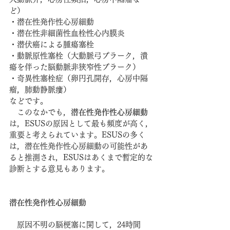
ど）
・潜在性発作性心房細動
・潜在性非細菌性血栓性心内膜炎
・潜伏癌による腫瘍塞栓
・動脈原性塞栓（大動脈弓プラーク，潰
瘍を伴った脳動脈非狭窄性プラーク）
・奇異性塞栓症（卵円孔開存，心房中隔
瘤，肺動静脈瘻）
などです。
　このなかでも，
潜在性発作性心房細動
は，ESUSの原因として最も頻度が高く，
重要と考えられています。ESUSの多く
は，潜在性発作性心房細動の可能性があ
ると推測され，ESUSはあくまで暫定的な
診断とする意見もあります。
潜在性発作性心房細動
　原因不明の脳梗塞に関して，24時間