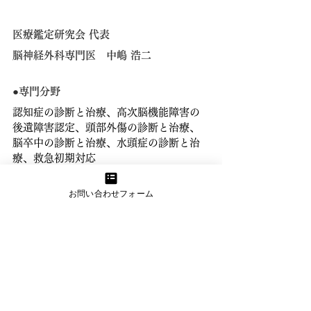
医療鑑定研究会 代表
脳神経外科専門医　中嶋 浩二
●専門分野
認知症の診断と治療、高次脳機能障害の
後遺障害認定、
頭部外傷の診断と治療、
脳卒中の診断と治療、
水頭症の診断と治
療、
救急初期対応
●学歴
お問い合わせフォーム
2002年
​大分医科大学医学部（現在の大分大学医
学部）卒業
同年　医師免許取得
2020年
放送大学大学院 文化科学研究科 修士課程