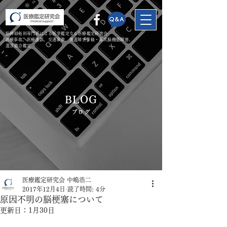
脳神経外科専門医による医学鑑定なら医療鑑定研究会
​医療事故、医療過誤、交通事故、後遺障害等級・高次脳機能障害、
遺言能力鑑定
BLOG
​ブログ
医療鑑定研究会 中嶋浩二
2017年12月4日
読了時間: 4分
原因不明の脳梗塞について
更新日：
1月30日