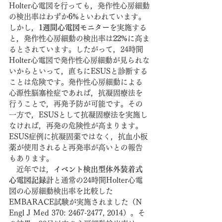
Holter心電図を行っても，発作性心房細動
の検出率はわずか
6%
といわれています。
しかし，
1週間心電図モニター
を実施する
と，発作性心房細動の検出率は
22%
に高ま
るとされています。したがって，24時間
Holter心電図で発作性心房細動が見られな
いからといって，直ちにESUSと診断する
ことは危険です。発作性心房細動による
心源性脳塞栓症であれば，抗凝固療法を
行うことで，再発予防が可能です。その
一方で，ESUSとして抗凝固療法を実施し
なければ，再発の危険性が高まります。
ESUS症例に抗凝固薬ではなく，抗血小板
薬が使用されると再発率が高いとの報告
もあります。
　近年では，
イベント検出型体外装着式
心電図記録計
と通常の24時間Holter心電
図の心房細動検出率を比較した
EMBARACE試験が実施されました（N 
Engl J Med 370: 2467-2477, 2014）。そ