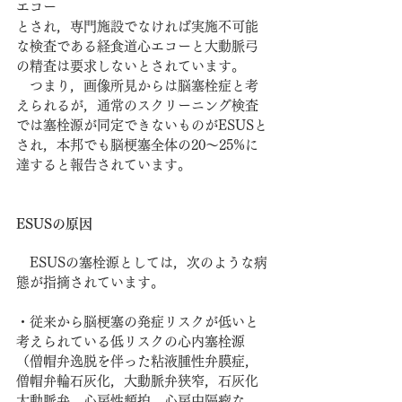
エコー
とされ，専門施設でなければ実施不可能
な検査である経食道心エコーと大動脈弓
の精査は要求しないとされています。
　つまり，画像所見からは脳塞栓症と考
えられるが，通常のスクリーニング検査
では塞栓源が同定できないものがESUSと
され，本邦でも脳梗塞全体の20～25%に
達すると報告されています。
ESUSの原因
　ESUSの塞栓源としては，次のような病
態が指摘されています。
・従来から脳梗塞の発症リスクが低いと
考えられている低リスクの心内塞栓源
（僧帽弁逸脱を伴った粘液腫性弁膜症，
僧帽弁輪石灰化，大動脈弁狭窄，石灰化
大動脈弁，心房性頻拍，心房中隔瘤な