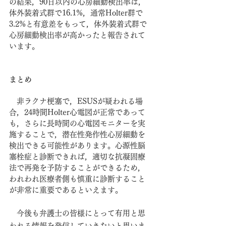
の結果，90日以内の心房細動検出率は，
体外装着式群で16.1%，通常Holter群で
3.2%と有意差をもって，体外装着式群で
心房細動検出率が高かったと報告されて
います。
まとめ
　非ラクナ梗塞で，ESUSが疑われる場
合，24時間Holter心電図が正常であって
も，さらに長時間の心電図モニターを実
施することで，潜在性発作性心房細動を
検出できる可能性があります。心源性脳
塞栓症と診断できれば，適切な抗凝固療
法で再発を予防することができるため，
われわれ医療者側も慎重に診断すること
が非常に重要であるといえます。
　今後も弁護士の皆様にとって有用と思
われる情報を発信していきたいと思いま